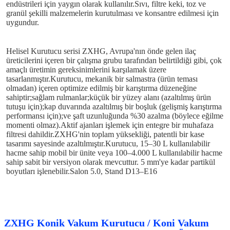
endüstrileri için yaygın olarak kullanılır.Sıvı, filtre keki, toz ve 
granül şekilli malzemelerin kurutulması ve konsantre edilmesi için 
uygundur.
Helisel Kurutucu serisi ZXHG, Avrupa'nın önde gelen ilaç 
üreticilerini içeren bir çalışma grubu tarafından belirtildiği gibi, çok 
amaçlı üretimin gereksinimlerini karşılamak üzere 
tasarlanmıştır.Kurutucu, mekanik bir salmastra (ürün teması 
olmadan) içeren optimize edilmiş bir karıştırma düzeneğine 
sahiptir;sağlam rulmanlar;küçük bir yüzey alanı (azaltılmış ürün 
tutuşu için);kap duvarında azaltılmış bir boşluk (gelişmiş karıştırma 
performansı için);ve şaft uzunluğunda %30 azalma (böylece eğilme 
momenti olmaz).Aktif ajanları işlemek için entegre bir muhafaza 
filtresi dahildir.ZXHG'nin toplam yüksekliği, patentli bir kase 
tasarımı sayesinde azaltılmıştır.Kurutucu, 15–30 L kullanılabilir 
hacme sahip mobil bir ünite veya 100–4.000 L kullanılabilir hacme 
sahip sabit bir versiyon olarak mevcuttur. 5 mm'ye kadar partikül 
boyutları işlenebilir.Salon 5.0, Stand D13–E16
ZXHG Konik Vakum Kurutucu / Koni Vakum