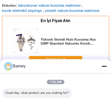
laboratuvar vakum kurutma makinesi
Etiketler:
,
konik elektrikli süpürge
sürekli vakum kurutma makinesi
,
En İyi Fiyatı Alın
Yüksek Verimli Hızlı Kurutma Hızı
GMP Standart Vakumlu Konik
Kurutucu
Devam et
Barney
Vakumlu Çalkalamalı Kurutucu
Daha
7:01 AM
Good day, what product are you looking for?
 Sürekli
Bulamaç ve
Agro Kimyasallar
Kolay Temizleme
Endüs
Kurutucu,
Macun İçin Konik
Vakumlu
Kompakt
Karışım
Kontrolü
Vakum
Çalkalamalı
SUS316L
Kurutucu