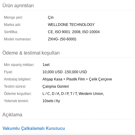
Ürün ayrıntıları
Menşe yeri:
Çin
Marka adı:
WELLDONE TECHNOLOGY
Sertifika:
CE, ISO 9001: 2008, ISO 10004
Model numarası:
ZXHG- (50-6000)
Ödeme & teslimat koşulları
Min sipariş miktarı:
1set
Fiyat:
10,000 USD -150,000 USD
Ambalaj bilgileri:
Ahşap Kasa + Plastik Film + Çelik Çerçeve
Teslim süresi:
Çalışma Günleri
Ödeme koşulları:
L / C, D / A, D / P, T / T, Western Union,
Yetenek temini:
10sets / Ay
Açıklama
Vakumlu Çalkalamalı Kurutucu