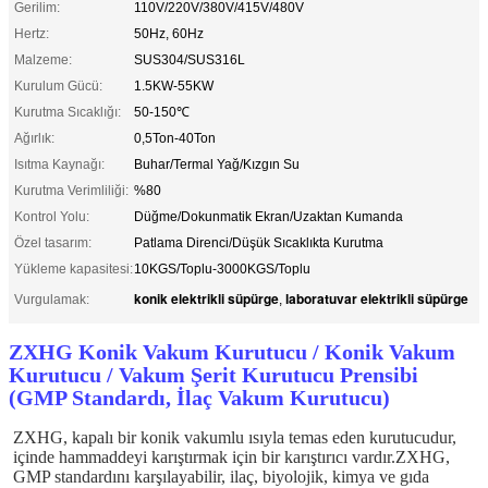
Gerilim:
110V/220V/380V/415V/480V
Hertz:
50Hz, 60Hz
Malzeme:
SUS304/SUS316L
Kurulum Gücü:
1.5KW-55KW
Kurutma Sıcaklığı:
50-150℃
Ağırlık:
0,5Ton-40Ton
Isıtma Kaynağı:
Buhar/Termal Yağ/Kızgın Su
Kurutma Verimliliği:
%80
Kontrol Yolu:
Düğme/Dokunmatik Ekran/Uzaktan Kumanda
Özel tasarım:
Patlama Direnci/Düşük Sıcaklıkta Kurutma
Yükleme kapasitesi:
10KGS/Toplu-3000KGS/Toplu
konik elektrikli süpürge
laboratuvar elektrikli süpürge
Vurgulamak:
,
ZXHG Konik Vakum Kurutucu / Konik Vakum
Kurutucu / Vakum Şerit Kurutucu Prensibi
(GMP Standardı, İlaç Vakum Kurutucu)
ZXHG, kapalı bir konik vakumlu ısıyla temas eden kurutucudur, 
içinde hammaddeyi karıştırmak için bir karıştırıcı vardır.ZXHG, 
GMP standardını karşılayabilir, ilaç, biyolojik, kimya ve gıda 