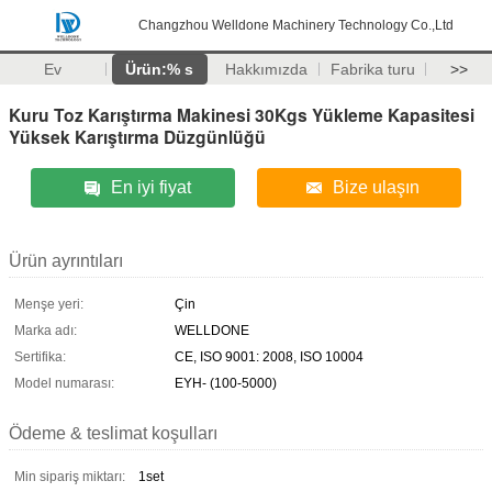
Changzhou Welldone Machinery Technology Co.,Ltd
Ev
Ürün:% s
Hakkımızda
Fabrika turu
>>
Kuru Toz Karıştırma Makinesi 30Kgs Yükleme Kapasitesi
Yüksek Karıştırma Düzgünlüğü
En iyi fiyat
Bize ulaşın
Ürün ayrıntıları
Menşe yeri:
Çin
Marka adı:
WELLDONE
Sertifika:
CE, ISO 9001: 2008, ISO 10004
Model numarası:
EYH- (100-5000)
Ödeme & teslimat koşulları
Min sipariş miktarı:
1set