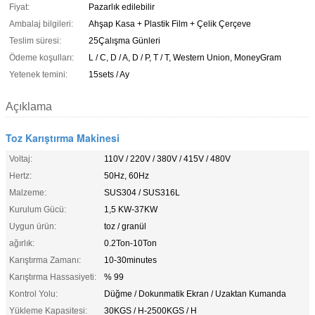
Fiyat:
Pazarlık edilebilir
Ambalaj bilgileri:
Ahşap Kasa + Plastik Film + Çelik Çerçeve
Teslim süresi:
25Çalışma Günleri
Ödeme koşulları:
L / C, D / A, D / P, T / T, Western Union, MoneyGram
Yetenek temini:
15sets / Ay
Açıklama
Toz Karıştırma Makinesi
Voltaj:
110V / 220V / 380V / 415V / 480V
Hertz:
50Hz, 60Hz
Malzeme:
SUS304 / SUS316L
Kurulum Gücü:
1,5 KW-37KW
Uygun ürün:
toz / granül
ağırlık:
0.2Ton-10Ton
Karıştırma Zamanı:
10-30minutes
Karıştırma Hassasiyeti:
% 99
Kontrol Yolu:
Düğme / Dokunmatik Ekran / Uzaktan Kumanda
Yükleme Kapasitesi:
30KGS / H-2500KGS / H