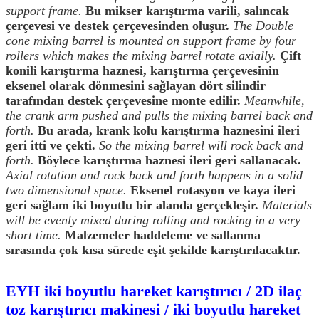
support frame.
Bu mikser karıştırma varili, salıncak
çerçevesi ve destek çerçevesinden oluşur.
The Double
cone mixing barrel is mounted on support frame by four
rollers which makes the mixing barrel rotate axially.
Çift
konili karıştırma haznesi, karıştırma çerçevesinin
eksenel olarak dönmesini sağlayan dört silindir
tarafından destek çerçevesine monte edilir.
Meanwhile,
the crank arm pushed and pulls the mixing barrel back and
forth.
Bu arada, krank kolu karıştırma haznesini ileri
geri itti ve çekti.
So the mixing barrel will rock back and
forth.
Böylece karıştırma haznesi ileri geri sallanacak.
Axial rotation and rock back and forth happens in a solid
two dimensional space.
Eksenel rotasyon ve kaya ileri
geri sağlam iki boyutlu bir alanda gerçekleşir.
Materials
will be evenly mixed during rolling and rocking in a very
short time.
Malzemeler haddeleme ve sallanma
sırasında çok kısa sürede eşit şekilde karıştırılacaktır.
EYH iki boyutlu hareket karıştırıcı / 2D ilaç
toz karıştırıcı makinesi / iki boyutlu hareket