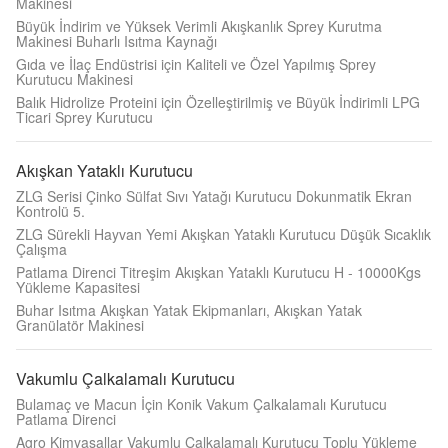
Makinesi
Büyük İndirim ve Yüksek Verimli Akışkanlık Sprey Kurutma
Makinesi Buharlı Isıtma Kaynağı
Gıda ve İlaç Endüstrisi için Kaliteli ve Özel Yapılmış Sprey
Kurutucu Makinesi
Balık Hidrolize Proteini için Özelleştirilmiş ve Büyük İndirimli LPG
Ticari Sprey Kurutucu
Akışkan Yataklı Kurutucu
ZLG Serisi Çinko Sülfat Sıvı Yatağı Kurutucu Dokunmatik Ekran
Kontrolü 5.
ZLG Sürekli Hayvan Yemi Akışkan Yataklı Kurutucu Düşük Sıcaklık
Çalışma
Patlama Direnci Titreşim Akışkan Yataklı Kurutucu H - 10000Kgs
Yükleme Kapasitesi
Buhar Isıtma Akışkan Yatak Ekipmanları, Akışkan Yatak
Granülatör Makinesi
Vakumlu Çalkalamalı Kurutucu
Bulamaç ve Macun İçin Konik Vakum Çalkalamalı Kurutucu
Patlama Direnci
Agro Kimyasallar Vakumlu Çalkalamalı Kurutucu Toplu Yükleme