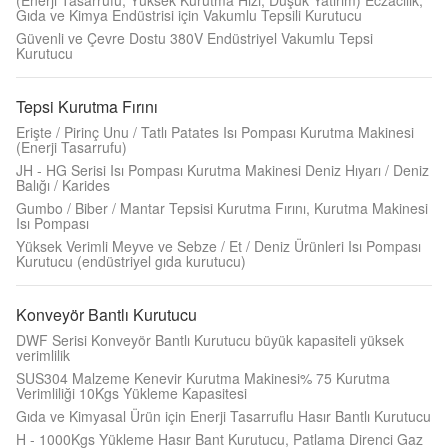
(Enerji Tasarrufu, Yüksek Kurutma Hızı, Düşük Yatırım) Eczacılık,
Gıda ve Kimya Endüstrisi için Vakumlu Tepsili Kurutucu
Güvenli ve Çevre Dostu 380V Endüstriyel Vakumlu Tepsi
Kurutucu
Tepsi Kurutma Fırını
Erişte / Pirinç Unu / Tatlı Patates Isı Pompası Kurutma Makinesi
(Enerji Tasarrufu)
JH - HG Serisi Isı Pompası Kurutma Makinesi Deniz Hıyarı / Deniz
Balığı / Karides
Gumbo / Biber / Mantar Tepsisi Kurutma Fırını, Kurutma Makinesi
Isı Pompası
Yüksek Verimli Meyve ve Sebze / Et / Deniz Ürünleri Isı Pompası
Kurutucu (endüstriyel gıda kurutucu)
Konveyör Bantlı Kurutucu
DWF Serisi Konveyör Bantlı Kurutucu büyük kapasiteli yüksek
verimlilik
SUS304 Malzeme Kenevir Kurutma Makinesi% 75 Kurutma
Verimliliği 10Kgs Yükleme Kapasitesi
Gıda ve Kimyasal Ürün için Enerji Tasarruflu Hasır Bantlı Kurutucu
H - 1000Kgs Yükleme Hasır Bant Kurutucu, Patlama Direnci Gaz