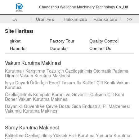
Changzhou Welldone Machinery Technology Co.,Ltd
Ev
Ürün:% s
Hakkımızda
Fabrika turu
>>
Site Haritası
şirket
Factory Tour
Quality Control
Haberler
Durumlar
Contact Us
Vakum Kurutma Makinesi
Kurutma / Karıştırma Tozu için Özelleştirilmiş Otomatik Patlama
Direnci Vakum Kurutma Makinesi
Isıya Duyarlı Ürün İçin Enerji Tasarruflu Kaliteli Çift Konik Vakum
Kurutucu
Özelleştirilmiş Kompakt Kararlı ve Güvenilir Çalışma Çift Koni
Döner Vakum Kurutma Makinesi
Dayanıklı Güvenli ve Çevre Dostu Gıda Endüstrisi Pil Malzemesi
Vakumlu Kurutma Makinesi
Sprey Kurutma Makinesi
Kaliteli ve Özelleştirilmiş Yüksek Hızlı Kurutma Yumurta Kurutma