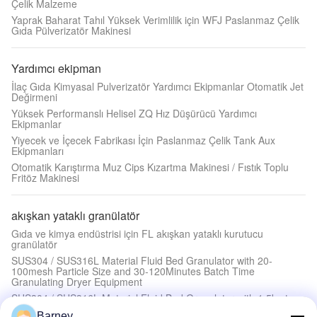
Çelik Malzeme
Yaprak Baharat Tahıl Yüksek Verimlilik için WFJ Paslanmaz Çelik
Gıda Pülverizatör Makinesi
Yardımcı ekipman
İlaç Gıda Kimyasal Pulverizatör Yardımcı Ekipmanlar Otomatik Jet
Değirmeni
Yüksek Performanslı Helisel ZQ Hız Düşürücü Yardımcı
Ekipmanlar
Yiyecek ve İçecek Fabrikası İçin Paslanmaz Çelik Tank Aux
Ekipmanları
Otomatik Karıştırma Muz Cips Kızartma Makinesi / Fıstık Toplu
Fritöz Makinesi
akışkan yataklı granülatör
Gıda ve kimya endüstrisi için FL akışkan yataklı kurutucu
granülatör
SUS304 / SUS316L Material Fluid Bed Granulator with 20-
100mesh Particle Size and 30-120Minutes Batch Time
Granulating Dryer Equipment
SUS304 / SUS316L Material Fluid Bed Granulator with 1.5kg to
1000kg Capacity and 20-100mesh Granule Size
Barney