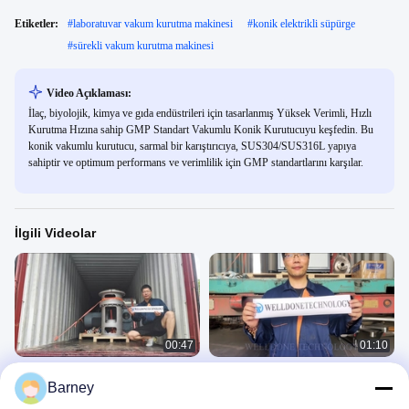
Etiketler:
#
laboratuvar vakum kurutma makinesi
#
konik elektrikli süpürge
#
sürekli vakum kurutma makinesi
Video Açıklaması:
İlaç, biyolojik, kimya ve gıda endüstrileri için tasarlanmış Yüksek Verimli, Hızlı
Kurutma Hızına sahip GMP Standart Vakumlu Konik Kurutucuyu keşfedin. Bu
konik vakumlu kurutucu, sarmal bir karıştırıcıya, SUS304/SUS316L yapıya
sahiptir ve optimum performans ve verimlilik için GMP standartlarını karşılar.
İlgili Videolar
00:47
01:10
Endüstriyel Hareketli Vakum
Helisel Karıştırma Konik Vakum
Barney
Kurutucu, Uzaktan Kontrollü Döner
Kurutucu Taşıma Tanıtım Videosu
Konik Vakum Kurutucu
ZXHG 真空锥形干燥机
ZXHG 真空锥形干燥机