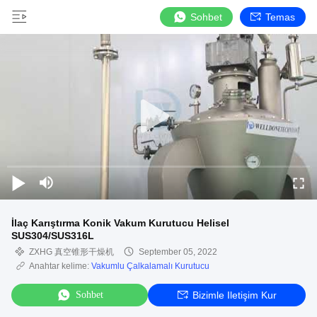
Sohbet
Temas
İlaç Karıştırma Konik Vakum Kurutucu Helisel
SUS304/SUS316L
ZXHG 真空锥形干燥机
September 05, 2022
Anahtar kelime:
Vakumlu Çalkalamalı Kurutucu
Sohbet
Bizimle Iletişim Kur