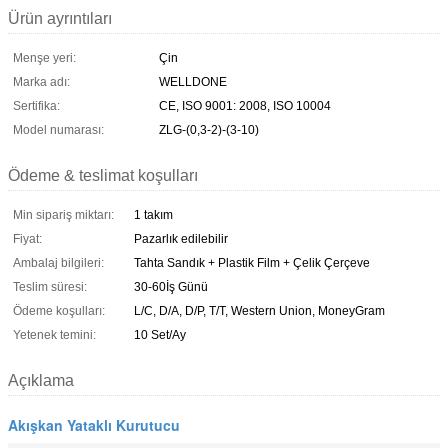
Ürün ayrıntıları
Menşe yeri:
Çin
Marka adı:
WELLDONE
Sertifika:
CE, ISO 9001: 2008, ISO 10004
Model numarası:
ZLG-(0,3-2)-(3-10)
Ödeme & teslimat koşulları
Min sipariş miktarı:
1 takım
Fiyat:
Pazarlık edilebilir
Ambalaj bilgileri:
Tahta Sandık + Plastik Film + Çelik Çerçeve
Teslim süresi:
30-60İş Günü
Ödeme koşulları:
L/C, D/A, D/P, T/T, Western Union, MoneyGram
Yetenek temini:
10 Set/Ay
Açıklama
Akışkan Yataklı Kurutucu