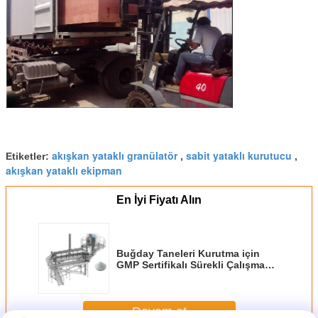
akışkan yataklı granülatör
sabit yataklı kurutucu
Etiketler:
,
,
akışkan yataklı ekipman
En İyi Fiyatı Alın
Buğday Taneleri Kurutma için
GMP Sertifikalı Sürekli Çalışma
titreşim sıvı yatak kurutma
makinesi
Devam et