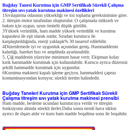
Buğday Tanesi Kurutma için GMP Sertifikalı Sürekli Çalışma
titreşim sıvı yatak kurutma makinesi özellikleri
1Sıvılaştırma odasının yüksekliği ve toz toplama gereksinimine göre.
2. titreşim motor tarafından oluşturulur. O çalışmada istikrarlı ve
bakım için uygun, uzun ömürlü düşük gürültü.
3Yüksek verimlilik, ham madde yüksek verimlilik ve kurutma
kapasitesi ile eşit olarak ısıtılır. Sıradan kurutucu ile
karşılaştırıldığında, enerji yaklaşık% 30 tasarruf edilebilir.
4Düzenlemede iyi ve uygunluk açısından geniş. Hammaddenin
kalınlığı, hareket hızı ve amplituda ayarlanabilir.
5. Çiğ maddenin yüzeyine minimum hasar verir. Ekipman kolay
kırık hammadde kurutmak için kullanılabilir. Kurucu ayrıca düzensiz
şekilli hammadde kurutmak için uygundur.
6Kurutma makinesi kapalı işleme geçiyor, hammaddesi çapraz
kontaminasyondan koruyor, sürekli üretim halindedir.
Buğday Taneleri Kurutma için GMP Sertifikalı Sürekli
Çalışma titreşim sıvı yatak kurutma makinesi prensibi
Ham madde, besleme ucundan kurutucuya verilir ve titreşim
fonksiyonu altında sürekli ilerler.Daha sonra nemli hava siklon
ayırıcı ile dışarı atılır ve kuru ham madde boşaltma sonu ile boşaltılır.