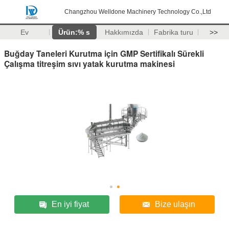
Changzhou Welldone Machinery Technology Co.,Ltd
Ev
Ürün:% s
Hakkımızda
Fabrika turu
>>
Buğday Taneleri Kurutma için GMP Sertifikalı Sürekli
Çalışma titreşim sıvı yatak kurutma makinesi
En iyi fiyat
Bize ulaşın