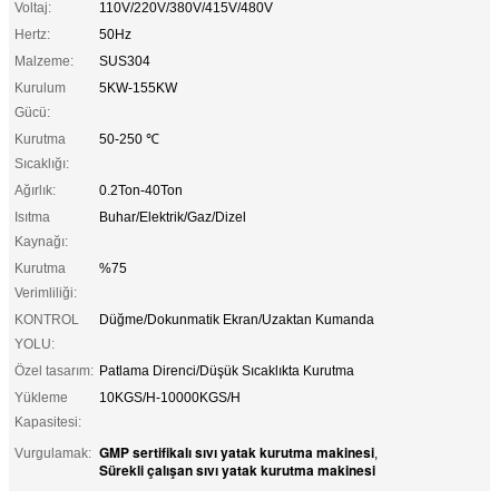
Voltaj:
110V/220V/380V/415V/480V
Hertz:
50Hz
Malzeme:
SUS304
Kurulum
5KW-155KW
Gücü:
Kurutma
50-250 ℃
Sıcaklığı:
Ağırlık:
0.2Ton-40Ton
Isıtma
Buhar/Elektrik/Gaz/Dizel
Kaynağı:
Kurutma
%75
Verimliliği:
KONTROL
Düğme/Dokunmatik Ekran/Uzaktan Kumanda
YOLU:
Özel tasarım:
Patlama Direnci/Düşük Sıcaklıkta Kurutma
Yükleme
10KGS/H-10000KGS/H
Kapasitesi:
GMP sertifikalı sıvı yatak kurutma makinesi
Vurgulamak:
,
Sürekli çalışan sıvı yatak kurutma makinesi