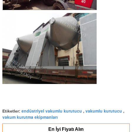
endüstriyel vakumlu kurutucu
vakumlu kurutucu
Etiketler:
,
,
vakum kurutma ekipmanları
En İyi Fiyatı Alın