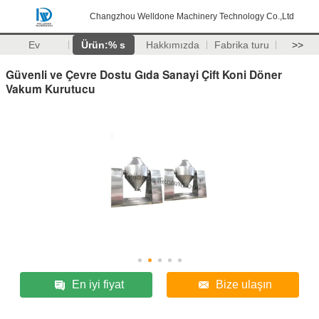
Changzhou Welldone Machinery Technology Co.,Ltd
Ev
Ürün:% s
Hakkımızda
Fabrika turu
>>
Güvenli ve Çevre Dostu Gıda Sanayi Çift Koni Döner
Vakum Kurutucu
En iyi fiyat
Bize ulaşın