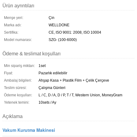
Ürün ayrıntıları
Menşe yeri:
Çin
Marka adı:
WELLDONE
Sertifika:
CE, ISO 9001: 2008, ISO 10004
Model numarası:
SZG- (100-6000)
Ödeme & teslimat koşulları
Min sipariş miktarı:
1set
Fiyat:
Pazarlık edilebilir
Ambalaj bilgileri:
Ahşap Kasa + Plastik Film + Çelik Çerçeve
Teslim süresi:
Çalışma Günleri
Ödeme koşulları:
L / C, D / A, D / P, T / T, Western Union, MoneyGram
Yetenek temini:
10sets / Ay
Açıklama
Vakum Kurutma Makinesi