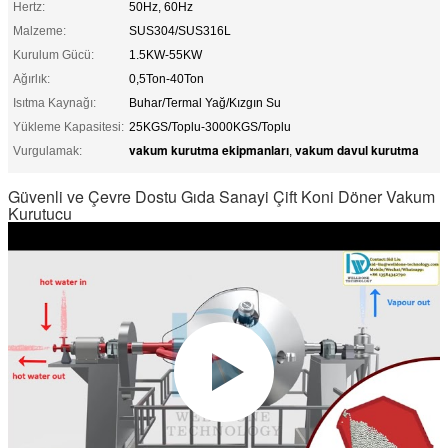
Hertz:
50Hz, 60Hz
Malzeme:
SUS304/SUS316L
Kurulum Gücü:
1.5KW-55KW
Ağırlık:
0,5Ton-40Ton
Isıtma Kaynağı:
Buhar/Termal Yağ/Kızgın Su
Yükleme Kapasitesi:
25KGS/Toplu-3000KGS/Toplu
vakum kurutma ekipmanları
vakum davul kurutma
Vurgulamak:
,
Güvenli ve Çevre Dostu Gıda Sanayi Çift Koni Döner Vakum
Kurutucu