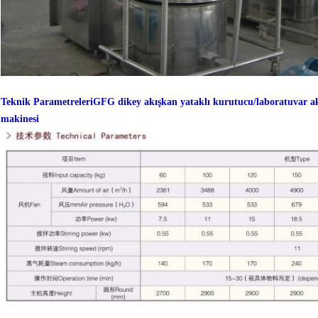
Teknik Parametreleri
GFG dikey akışkan yataklı kurutucu/laboratuvar a
makinesi