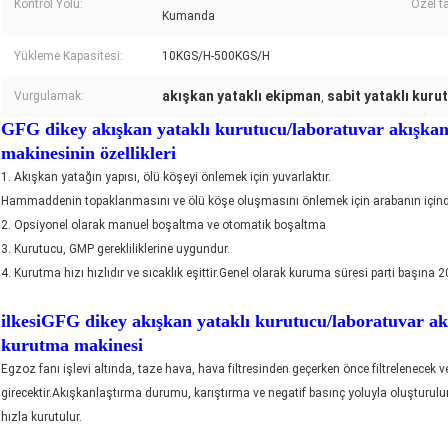
Kontrol Yolu:
Özel t
Kumanda
Yükleme Kapasitesi:
10KGS/H-500KGS/H
akışkan yataklı ekipman
sabit yataklı kuru
Vurgulamak:
,
GFG dikey akışkan yataklı kurutucu/laboratuvar akışkan
makinesinin özellikleri
1. Akışkan yatağın yapısı, ölü köşeyi önlemek için yuvarlaktır.
Hammaddenin topaklanmasını ve ölü köşe oluşmasını önlemek için arabanın içinde b
2. Opsiyonel olarak manuel boşaltma ve otomatik boşaltma
3. Kurutucu, GMP gerekliliklerine uygundur.
4. Kurutma hızı hızlıdır ve sıcaklık eşittir.Genel olarak kuruma süresi parti başına 2
ilkesi
GFG dikey akışkan yataklı kurutucu/laboratuvar akı
kurutma makinesi
Egzoz fanı işlevi altında, taze hava, hava filtresinden geçerken önce filtrelenecek
girecektir.Akışkanlaştırma durumu, karıştırma ve negatif basınç yoluyla oluşturulu
hızla kurutulur.