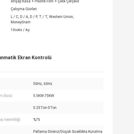
Ahşap Kasa + Plastik Film + Çelik Çerçeve
Çalışma Günleri
L / C, D / A, D / P, T / T, Western Union,
MoneyGram
10sets / Ay
unmatik Ekran Kontrolü
50Hz, 60Hz
m Gücü:
5.5KW-75KW
0.25Ton-5Ton
a Verimliliği:
%75
Patlama Direnci/Düşük Sıcaklıkta Kurutma