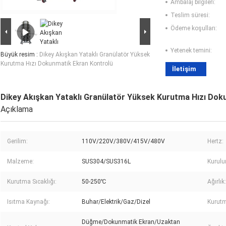
Ambalaj bilgileri:
Teslim süresi:
Ödeme koşulları:
Yetenek temini:
Büyük resim :
Dikey Akışkan Yataklı Granülatör Yüksek
Kurutma Hızı Dokunmatik Ekran Kontrolü
İletişim
Dikey Akışkan Yataklı Granülatör Yüksek Kurutma Hızı Dok
Açıklama
Gerilim:
110V/220V/380V/415V/480V
Hertz:
Malzeme:
SUS304/SUS316L
Kurulu
Kurutma Sıcaklığı:
50-250℃
Ağırlık:
Isıtma Kaynağı:
Buhar/Elektrik/Gaz/Dizel
Kurutm
Düğme/Dokunmatik Ekran/Uzaktan