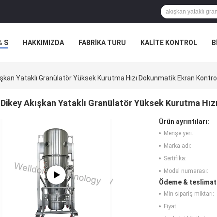
% S
HAKKIMIZDA
FABRIKA TURU
KALITE KONTROL
B
LERI
ışkan Yataklı Granülatör Yüksek Kurutma Hızı Dokunmatik Ekran Kontro
Dikey Akışkan Yataklı Granülatör Yüksek Kurutma Hız
Ürün ayrıntıları:
Menşe yeri:
Marka adı:
Sertifika:
Model numarası:
Ödeme & teslimat 
Min sipariş miktarı:
Fiyat: