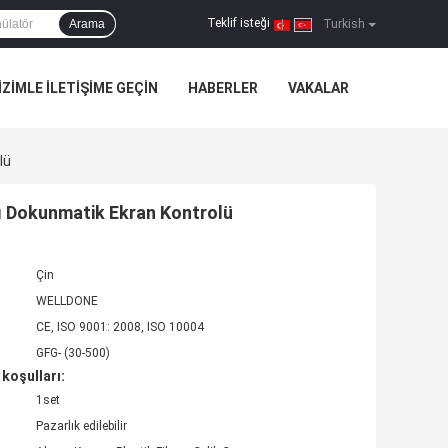
Teklif isteği
Arama
|
Turkish
IZIMLE ILETIŞIME GEÇIN
HABERLER
VAKALAR
lü
ı Dokunmatik Ekran Kontrolü
Çin
WELLDONE
CE, ISO 9001: 2008, ISO 10004
GFG- (30-500)
koşulları:
1set
Pazarlık edilebilir