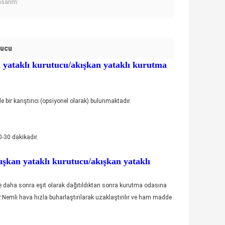
asarım:
tucu
 yataklı kurutucu/akışkan yataklı kurutma
ir karıştırıcı (opsiyonel olarak) bulunmaktadır.
0-30 dakikadır.
şkan yataklı kurutucu/akışkan yataklı
 ve daha sonra eşit olarak dağıtıldıktan sonra kurutma odasına
r.Nemli hava hızla buharlaştırılarak uzaklaştırılır ve ham madde