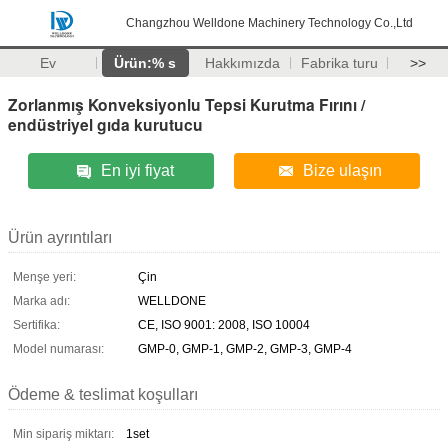
Changzhou Welldone Machinery Technology Co.,Ltd
Ev
Ürün:% s
Hakkımızda
Fabrika turu
>>
Zorlanmış Konveksiyonlu Tepsi Kurutma Fırını /
endüstriyel gıda kurutucu
En iyi fiyat
Bize ulaşın
Ürün ayrıntıları
Menşe yeri:
Çin
Marka adı:
WELLDONE
Sertifika:
CE, ISO 9001: 2008, ISO 10004
Model numarası:
GMP-0, GMP-1, GMP-2, GMP-3, GMP-4
Ödeme & teslimat koşulları
Min sipariş miktarı:
1set