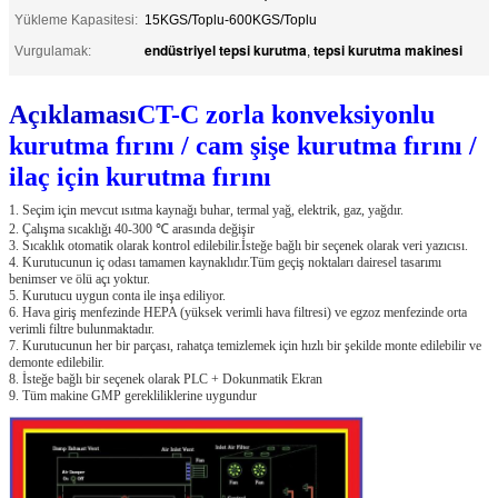
Yükleme Kapasitesi:
15KGS/Toplu-600KGS/Toplu
endüstriyel tepsi kurutma
tepsi kurutma makinesi
Vurgulamak:
,
Açıklaması
CT-C zorla konveksiyonlu
kurutma fırını / cam şişe kurutma fırını /
ilaç için kurutma fırını
1. Seçim için mevcut ısıtma kaynağı buhar, termal yağ, elektrik, gaz, yağdır.
2. Çalışma sıcaklığı 40-300 ℃ arasında değişir
3. Sıcaklık otomatik olarak kontrol edilebilir.İsteğe bağlı bir seçenek olarak veri yazıcısı.
4. Kurutucunun iç odası tamamen kaynaklıdır.Tüm geçiş noktaları dairesel tasarımı
benimser ve ölü açı yoktur.
5. Kurutucu uygun conta ile inşa ediliyor.
6. Hava giriş menfezinde HEPA (yüksek verimli hava filtresi) ve egzoz menfezinde orta
verimli filtre bulunmaktadır.
7. Kurutucunun her bir parçası, rahatça temizlemek için hızlı bir şekilde monte edilebilir ve
demonte edilebilir.
8. İsteğe bağlı bir seçenek olarak PLC + Dokunmatik Ekran
9. Tüm makine GMP gerekliliklerine uygundur