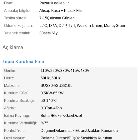
Fiyat:
Pazarlık edilebilir
Ambalaj bilgileri:
Ahşap Kasa + Plastik Film
Teslim süresi:
7-15Çalışma Günleri
Ödeme koşulları:
L / C, D / A, D / P, T / T, Western Union, MoneyGram
Yetenek temini:
30sets / Ay
Açıklama
Tepsi Kurutma Fırını
Gerilim:
110V/220V/380V/415V/480V
Hertz:
50Hz, 60Hz
Malzeme:
SUS304/SUS316L
Kurulum Gücü:
0.5KW-65KW
Kurutma Sıcaklığı:
50-140℃
Ağırlık:
0.3Ton-4Ton
Isıtma Kaynağı:
Buhar/Elektrik/Gaz/Dizel
Kurutma Verimliliği:
%75
Kontrol Yolu:
Düğme/Dokunmatik Ekran/Uzaktan Kumanda
Özel tasarım:
Patlama Direnci/Düşük Sıcaklıkta Kurutma