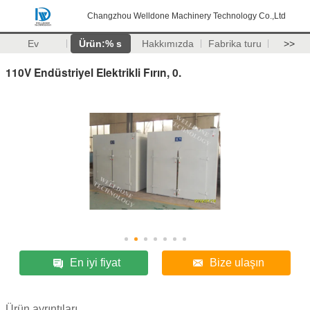
Changzhou Welldone Machinery Technology Co.,Ltd
Ev
Ürün:% s
Hakkımızda
Fabrika turu
>>
110V Endüstriyel Elektrikli Fırın, 0.
En iyi fiyat
Bize ulaşın
Ürün ayrıntıları