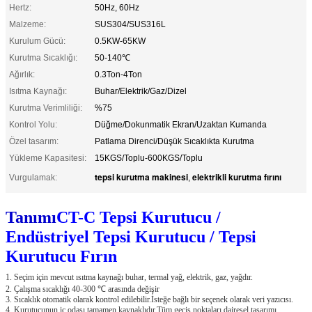
Hertz:
50Hz, 60Hz
Malzeme:
SUS304/SUS316L
Kurulum Gücü:
0.5KW-65KW
Kurutma Sıcaklığı:
50-140℃
Ağırlık:
0.3Ton-4Ton
Isıtma Kaynağı:
Buhar/Elektrik/Gaz/Dizel
Kurutma Verimliliği:
%75
Kontrol Yolu:
Düğme/Dokunmatik Ekran/Uzaktan Kumanda
Özel tasarım:
Patlama Direnci/Düşük Sıcaklıkta Kurutma
Yükleme Kapasitesi:
15KGS/Toplu-600KGS/Toplu
tepsi kurutma makinesi
elektrikli kurutma fırını
Vurgulamak:
,
Tanımı
CT-C Tepsi Kurutucu /
Endüstriyel Tepsi Kurutucu / Tepsi
Kurutucu Fırın
1. Seçim için mevcut ısıtma kaynağı buhar, termal yağ, elektrik, gaz, yağdır.
2. Çalışma sıcaklığı 40-300 ℃ arasında değişir
3. Sıcaklık otomatik olarak kontrol edilebilir.İsteğe bağlı bir seçenek olarak veri yazıcısı.
4. Kurutucunun iç odası tamamen kaynaklıdır.Tüm geçiş noktaları dairesel tasarımı