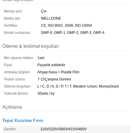
Menşe yeri:
Çin
Marka adı:
WELLDONE
Sertifika:
CE, ISO 9001: 2008, ISO 10004
Model numarası:
GMP-0, GMP-1, GMP-2, GMP-3, GMP-4
Ödeme & teslimat koşulları
Min sipariş miktarı:
1set
Fiyat:
Pazarlık edilebilir
Ambalaj bilgileri:
Ahşap Kasa + Plastik Film
Teslim süresi:
7-15Çalışma Günleri
Ödeme koşulları:
L / C, D / A, D / P, T / T, Western Union, MoneyGram
Yetenek temini:
30sets / Ay
Açıklama
Tepsi Kurutma Fırını
Gerilim:
110V/220V/380V/415V/480V