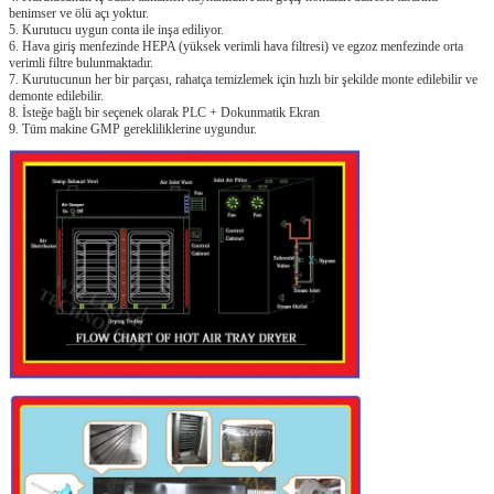
benimser ve ölü açı yoktur.
5. Kurutucu uygun conta ile inşa ediliyor.
6. Hava giriş menfezinde HEPA (yüksek verimli hava filtresi) ve egzoz menfezinde orta
verimli filtre bulunmaktadır.
7. Kurutucunun her bir parçası, rahatça temizlemek için hızlı bir şekilde monte edilebilir ve
demonte edilebilir.
8. İsteğe bağlı bir seçenek olarak PLC + Dokunmatik Ekran
9. Tüm makine GMP gerekliliklerine uygundur.