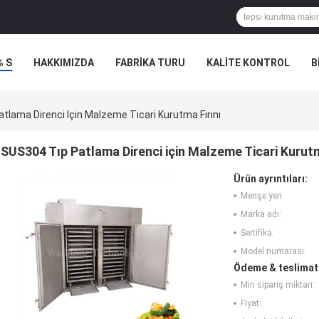
% S
HAKKIMIZDA
FABRIKA TURU
KALITE KONTROL
B
LERI
tlama Direnci Için Malzeme Ticari Kurutma Fırını
SUS304 Tıp Patlama Direnci için Malzeme Ticari Kurutm
Ürün ayrıntıları:
Menşe yeri:
Marka adı:
Sertifika:
Model numarası:
Ödeme & teslimat 
Min sipariş miktarı:
Fiyat: