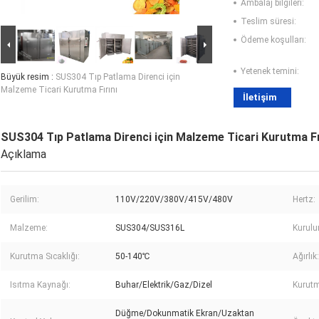
Ambalaj bilgileri:
Teslim süresi:
Ödeme koşulları:
Yetenek temini:
Büyük resim :
SUS304 Tıp Patlama Direnci için
Malzeme Ticari Kurutma Fırını
İletişim
SUS304 Tıp Patlama Direnci için Malzeme Ticari Kurutma Fı
Açıklama
Gerilim:
110V/220V/380V/415V/480V
Hertz:
Malzeme:
SUS304/SUS316L
Kurulu
Kurutma Sıcaklığı:
50-140℃
Ağırlık:
Isıtma Kaynağı:
Buhar/Elektrik/Gaz/Dizel
Kurutm
Düğme/Dokunmatik Ekran/Uzaktan