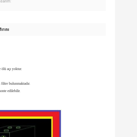
asarım:
ırını
 ölü açı yoktur.
filtre bulunmaktadır.
nte edilebilir.