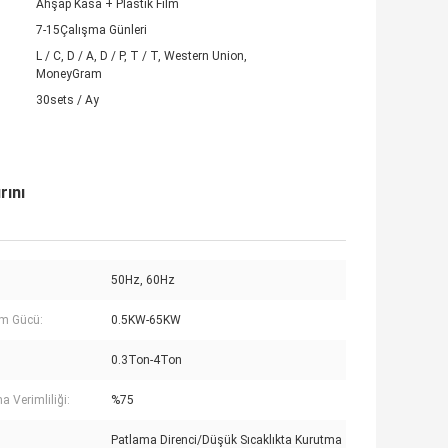
Ahşap Kasa + Plastik Film
7-15Çalışma Günleri
L / C, D / A, D / P, T / T, Western Union,
MoneyGram
30sets / Ay
rını
50Hz, 60Hz
m Gücü:
0.5KW-65KW
0.3Ton-4Ton
a Verimliliği:
%75
Patlama Direnci/Düşük Sıcaklıkta Kurutma