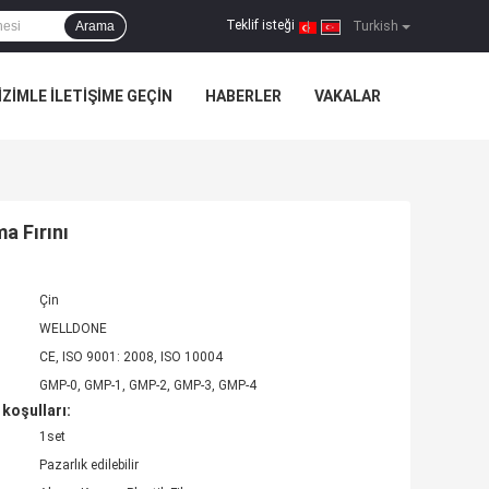
Teklif isteği
Arama
|
Turkish
IZIMLE ILETIŞIME GEÇIN
HABERLER
VAKALAR
a Fırını
Çin
WELLDONE
CE, ISO 9001: 2008, ISO 10004
GMP-0, GMP-1, GMP-2, GMP-3, GMP-4
koşulları:
1set
Pazarlık edilebilir