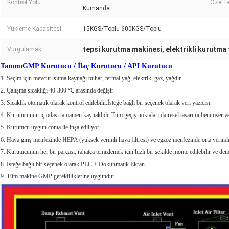
Kontrol Yolu:
Özel t
Kumanda
Yükleme Kapasitesi:
15KGS/Toplu-600KGS/Toplu
tepsi kurutma makinesi
elektrikli kurutma f
Vurgulamak:
,
Tanımı
GMP Kurutucu / İlaç Kurutucu / API Kurutucu
1. Seçim için mevcut ısıtma kaynağı buhar, termal yağ, elektrik, gaz, yağdır.
2. Çalışma sıcaklığı 40-300 ℃ arasında değişir
3. Sıcaklık otomatik olarak kontrol edilebilir.İsteğe bağlı bir seçenek olarak veri yazıcısı.
4. Kurutucunun iç odası tamamen kaynaklıdır.Tüm geçiş noktaları dairesel tasarımı benimser ve
5. Kurutucu uygun conta ile inşa ediliyor.
6. Hava giriş menfezinde HEPA (yüksek verimli hava filtresi) ve egzoz menfezinde orta verimli 
7. Kurutucunun her bir parçası, rahatça temizlemek için hızlı bir şekilde monte edilebilir ve demo
8. İsteğe bağlı bir seçenek olarak PLC + Dokunmatik Ekran
9. Tüm makine GMP gerekliliklerine uygundur.