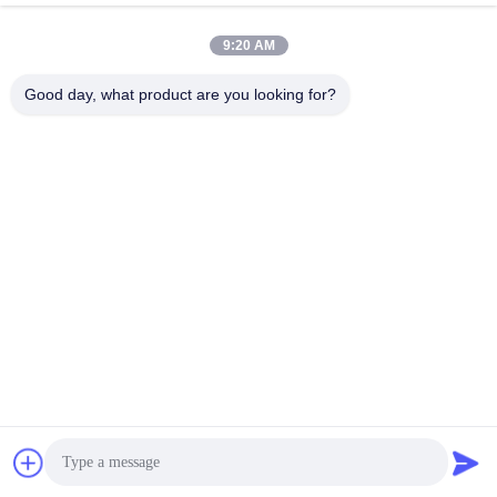
October 04, 2022
October 04, 2022
9:20 AM
Good day, what product are you looking for?
00:46
00:06
İlaç / Kimyasal SUS304 / SUS316L
Güvenli Kimyasal Toz Vakum
için 120-350 OC Püskürtmeli
Kurutucu SUS304
Kurutma Makinesi
LPG 喷雾干燥机
Vakumlu Kurutma Makinesi
August 29, 2022
January 13, 2026
00:28
00:37
LPG-5 Laboratuvar Keramik Meyve
% 85 Makaralı Tambur Kurutucu
suyu püskürtme kurutma makinesi
Dokunmatik Ekran / Uzaktan
fiyatı
Kumanda 80-250 OC
LPG 喷雾干燥机
GT 滚筒刮板干燥机
August 09, 2024
October 18, 2022