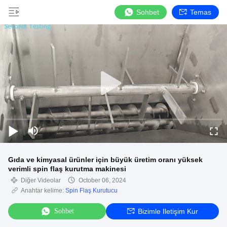
Sohbet
Temas
Gıda ve kimyasal ürünler için büyük üretim oranı yüksek
verimli spin flaş kurutma makinesi
Diğer Videolar
October 06, 2024
Anahtar kelime:
Spin Flaş Kurutucu
Sohbet
Bizimle Iletişim Kur