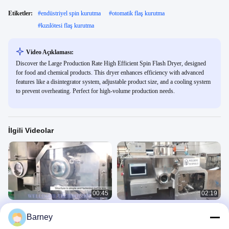
Etiketler:
#
endüstriyel spin kurutma
#
otomatik flaş kurutma
#
kızılötesi flaş kurutma
Video Açıklaması:
Discover the Large Production Rate High Efficient Spin Flash Dryer, designed
for food and chemical products. This dryer enhances efficiency with advanced
features like a disintegrator system, adjustable product size, and a cooling system
to prevent overheating. Perfect for high-volume production needs.
İlgili Videolar
00:45
02:19
5-80 Mesh Silindir Kompaktör
10-25Mpa Silindir Kompaktör Kuru
Barney
Granülatör 10-25Mpa Dokunmatik
Granülatör Kuru Granülasyon 5-80
Ekran Kontrolü
Mesh
LGS 干法造粒机
LGS 干法造粒机